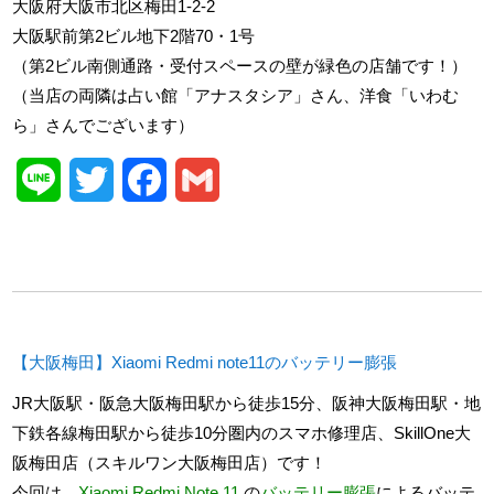
大阪府大阪市北区梅田1-2-2
大阪駅前第2ビル地下2階70・1号
（第2ビル南側通路・受付スペースの壁が緑色の店舗です！）
（当店の両隣は占い館「アナスタシア」さん、洋食「いわむ
ら」さんでございます）
Line
Twitter
Facebook
Gmail
【大阪梅田】Xiaomi Redmi note11のバッテリー膨張
JR大阪駅・阪急大阪梅田駅から徒歩15分、阪神大阪梅田駅・地
下鉄各線梅田駅から徒歩10分圏内のスマホ修理店、SkillOne大
阪梅田店（スキルワン大阪梅田店）です！
今回は、
Xiaomi Redmi Note 11
の
バッテリー膨張
によるバッテ