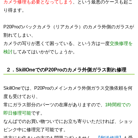
カメラ修理も必要となってしまう
、という最悪のケースも起こ
り得ます。
P20Proのバックカメラ（リアカメラ）のカメラ外側のガラスが
割れてしまい、
カメラの写りが悪くて困っている、という方は一度
交換修理を
検討
してみてはいかがでしょうか。
２．SkillOneでのP20Proのカメラ外側ガラス割れ修理
SkillOneでは、P20Proのメインカメラ外側ガラス交換依頼を何
度も受けており、
常にガラス部分のパーツの在庫がありますので、
1時間程での
即日修理可能
です。
なんばでのお買い物ついでにお立ち寄りいただければ、ショッ
ピンク中に修理完了可能です。
遠方にお住まいの方でも問題ございません、
【郵送修理】
も受