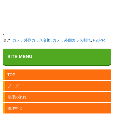
れ・即日修理!
らない際の交換修
理
,
タグ:
カメラ外側ガラス交換
,
カメラ外側ガラス割れ
,
P20Pro
SITE MENU
TOP
ブログ
修理の流れ
修理料金