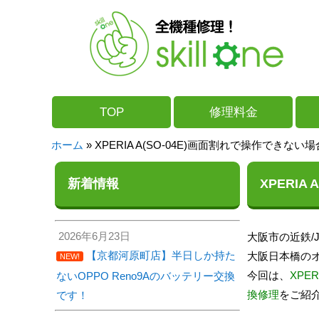
TOP
修理料金
ホーム
»
XPERIA A(SO-04E)画面割れで操作できな
新着情報
XPERI
2026年6月23日
大阪市の近鉄/
【京都河原町店】半日しか持た
大阪日本橋のオ
NEW!
今回は、
XPE
ないOPPO Reno9Aのバッテリー交換
換修理
をご紹
です！