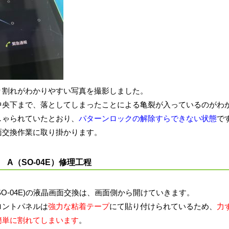
り割れがわかりやすい写真を撮影しました。
中央下まで、落としてしまったことによる亀裂が入っているのがわ
しゃられていたとおり、
パターンロックの解除すらできない状態
で
面交換作業に取り掛かります。
A A（SO-04E）修理工程
A（SO-04E)の液晶画面交換は、画面側から開けていきます。
ロントパネルは
強力な粘着テープ
にて貼り付けられているため、
力
簡単に割れてしまいます
。