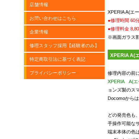
店舗情報
XPERIA 
お問い合わせはこちら
●修理時間 60
●修理料金 8,8
企業情報
※画面ガラス割れ
修理スタッフ採用【経験者のみ】
XPERIA A
特定商取引法に基づく表記
プライバシーポリシー
修理内容の前に
XPERIA A(
ョンズ製のス
Docomoからは
どの発売色も
手操作可能な
端末本体の色