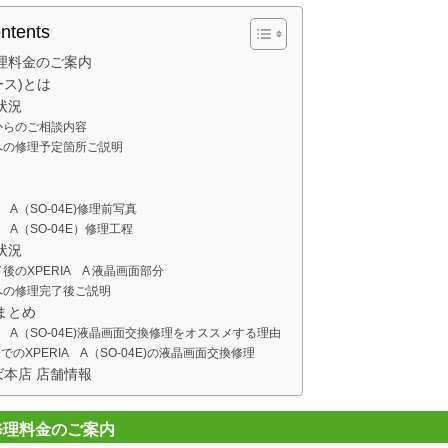
ontents
理料金のご案内
エース)とは
状況
からのご相談内容
への修理予定箇所ご説明
A A（SO-04E)修理前写真
A A（SO-04E）修理工程
状況
後のXPERIA A 液晶画面部分
への修理完了後ご説明
まとめ
IA A（SO-04E)液晶画面交換修理をオススメする理由
OneでのXPERIA A（SO-04E)の液晶画面交換修理
なんば本店 店舗情報
修理料金のご案内