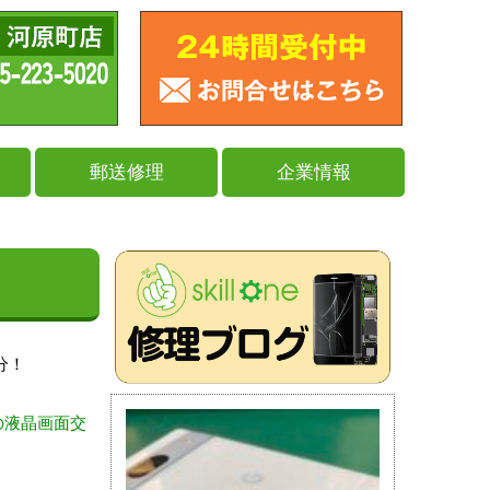
郵送修理
企業情報
分！
の液晶画面交