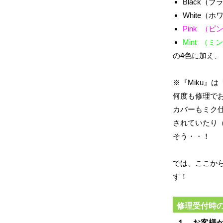
Black（ブ
White（ホ
Pink （ピ
Mint （ミ
の4色に加え、
※『Miku』は
何度も修理でお
カバーもミク
されていたり
そう・・！
では、ここから
す！
修理受付時
１．お客様