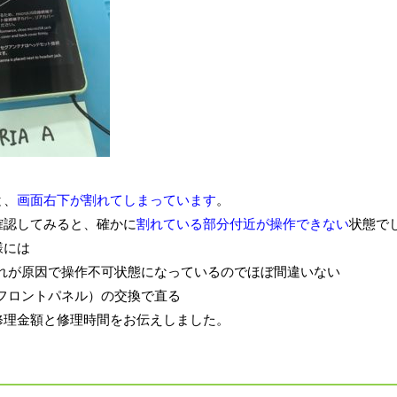
と、
画面右下が割れてしまっています
。
確認してみると、確かに
割れている部分付近が操作できない
状態で
様には
れが原因で操作不可状態になっているのでほぼ間違いない
フロントパネル）の交換で直る
修理金額と修理時間をお伝えしました。