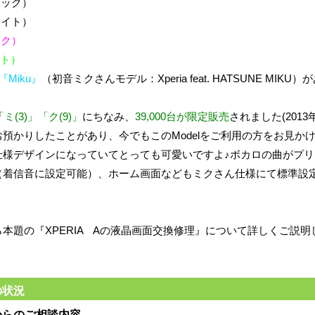
ラック）
ワイト）
ンク）
ント）
『Miku』
（初音ミクさんモデル：
Xperia feat. HATSUNE MIKU
）が
「ミ(3)」「ク(9)」
にちなみ、
39,000台が限定販売
されました(201
預かりしたことがあり、今でもこのModelをご利用の方をお見か
仕様デザインになっていてとっても可愛いですよ♪ボカロの曲がプリ
（着信音に設定可能）、ホーム画面などもミクさん仕様にて標準設
本題の『XPERIA Aの液晶画面交換修理』について詳しくご説明
の状況
からのご相談内容