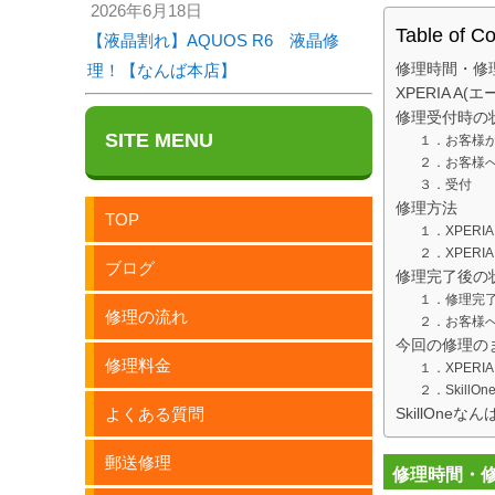
2026年6月18日
Table of C
【液晶割れ】AQUOS R6 液晶修
理！【なんば本店】
修理時間・修
XPERIA A(
修理受付時の
SITE MENU
１．お客様
２．お客様
３．受付
修理方法
TOP
１．XPERI
２．XPERI
ブログ
修理完了後の
１．修理完了
修理の流れ
２．お客様
今回の修理の
修理料金
１．XPER
２．Skill
よくある質問
SkillOne
郵送修理
修理時間・