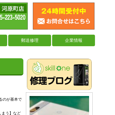
郵送修理
企業情報
。
するのが基本で
しまう】など