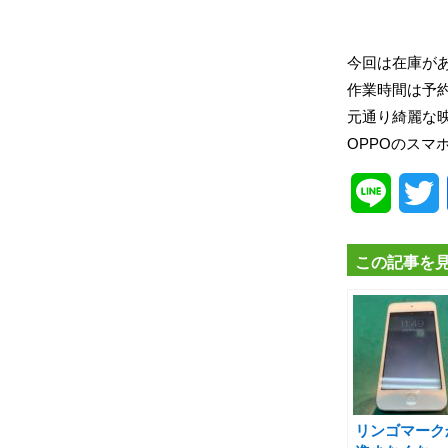
今回は在庫が
作業時間は予
元通り綺麗な
OPPOのス
Line
T
この記事を
リンゴマーク