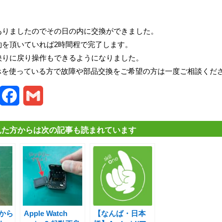
ありましたのでその日の内に交換ができました。
約を頂いていれば2時間程で完了します。
映りに戻り操作もできるようになりました。
マホを使っている方で故障や部品交換をご希望の方は一度ご相談くだ
witter
Facebook
Gmail
見た方からは次の記事も読まれています
から
Apple Watch
【なんば・日本