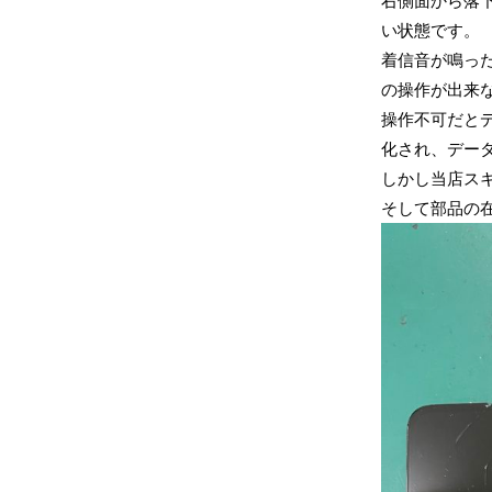
右側面から落
い状態です。
着信音が鳴っ
の操作が出来
操作不可だと
化され、デー
しかし当店ス
そして部品の