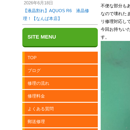
2026年6月18日
不便な部分も
【液晶割れ】AQUOS R6 液晶修
なので壊れた
理！【なんば本店】
リ修理対応し
今回お持ちい
SITE MENU
す。
TOP
ブログ
修理の流れ
修理料金
よくある質問
郵送修理