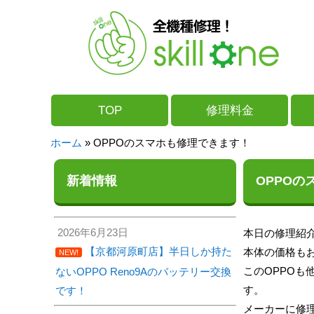
TOP
修理料金
ホーム
»
OPPOのスマホも修理できます！
新着情報
OPPO
2026年6月23日
本日の修理紹介
【京都河原町店】半日しか持た
本体の価格も
NEW!
このOPPOも
ないOPPO Reno9Aのバッテリー交換
す。
です！
メーカーに修