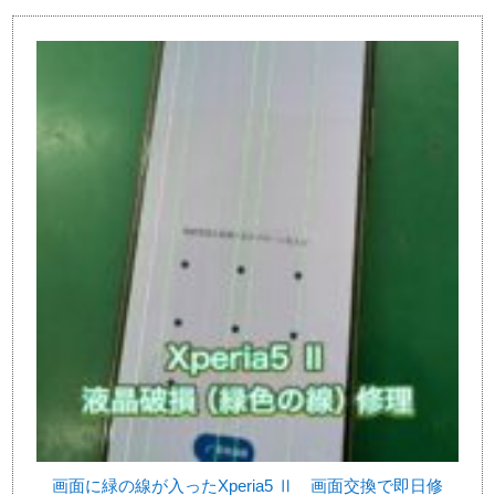
画面に緑の線が入ったXperia5 Ⅱ 画面交換で即日修