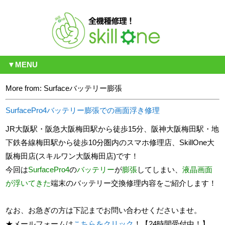
▼MENU
More from: Surfaceバッテリー膨張
SurfacePro4バッテリー膨張での画面浮き修理
JR大阪駅・阪急大阪梅田駅から徒歩15分、阪神大阪梅田駅・地
下鉄各線梅田駅から徒歩10分圏内のスマホ修理店、SkillOne大
阪梅田店(スキルワン大阪梅田店)です！
今回は
SurfacePro4
の
バッテリー
が
膨張
してしまい、
液晶画面
が浮いてきた
端末のバッテリー交換修理内容をご紹介します！
なお、お急ぎの方は下記までお問い合わせくださいませ。
★メールフォームは
こちらをクリック
！【24時間受付中！】