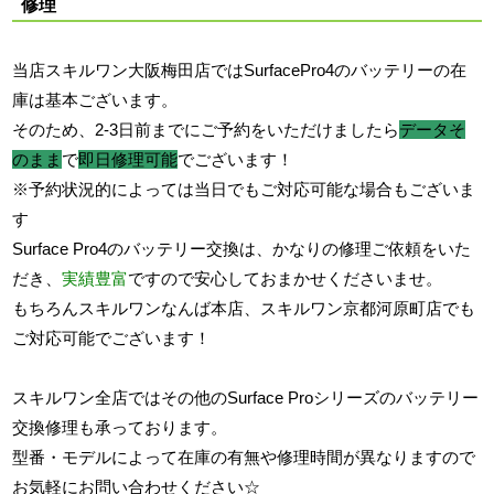
修理
当店スキルワン大阪梅田店ではSurfacePro4のバッテリーの在
庫は基本ございます。
そのため、2-3日前までにご予約をいただけましたら
データそ
のまま
で
即日修理可能
でございます！
※予約状況的によっては当日でもご対応可能な場合もございま
す
Surface Pro4のバッテリー交換は、かなりの修理ご依頼をいた
だき、
実績豊富
ですので安心しておまかせくださいませ。
もちろんスキルワンなんば本店、スキルワン京都河原町店でも
ご対応可能でございます！
スキルワン全店ではその他の
Surface Proシリーズ
のバッテリー
交換修理も承っております。
型番・モデルによって在庫の有無や修理時間が異なりますので
お気軽にお問い合わせください☆