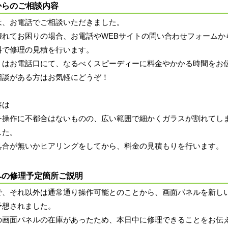
からのご相談内容
は、お電話でご相談いただきました。
壊れてお困りの場合、お電話やWEBサイトの問い合わせフォームか
料で修理の見積を行います。
くはお電話口にて、なるべくスピーディーに料金やかかる時間をお
相談がある方はお気軽にどうぞ！
容は
チ操作に不都合はないものの、広い範囲で細かくガラスが割れてし
した。
具合が無いかヒアリングをしてから、料金の見積もりを行います。
への修理予定箇所ご説明
で、それ以外は通常通り操作可能とのことから、画面パネルを新し
予想されました。
の画面パネルの在庫があったため、本日中に修理できることをお伝