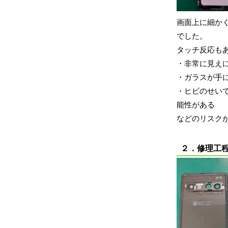
画面上に細か
でした。
タッチ反応も
・非常に見え
・ガラスが手
・ヒビのせい
能性がある
などのリスク
２．修理工