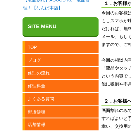
１．お客様
理！【なんば本店】
今回のお客様
もしスマホが
SITE MENU
だければ、無
メール、もし
ますので、ご
TOP
ブログ
今回の相談内
「液晶やタッ
修理の流れ
という内容で
他に破損や不
修理料金
よくある質問
２．お客様
画面割れのみ
郵送修理
すればよいと
店舗情報
幸い、交換用