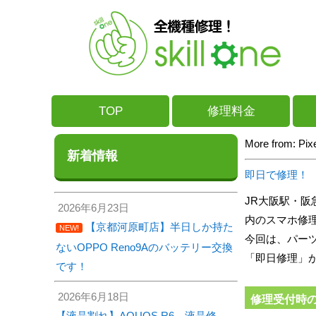
TOP
修理料金
More from: 
新着情報
即日で修理！ Go
JR大阪駅・阪
2026年6月23日
内のスマホ修理
【京都河原町店】半日しか持た
NEW!
今回は、パー
ないOPPO Reno9Aのバッテリー交換
「即日修理」が出
です！
2026年6月18日
修理受付時
【液晶割れ】AQUOS R6 液晶修