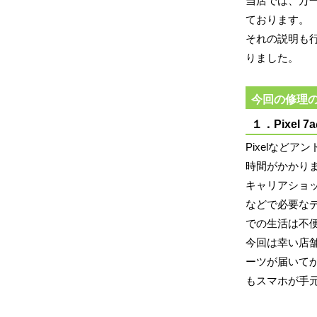
当店では、万
ております。
それの説明も
りました。
今回の修理
１．Pixel
Pixelなど
時間がかかり
キャリアショ
などで必要な
での生活は不
今回は幸い店
ーツが届いて
もスマホが手