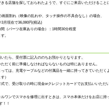
できる店舗を探しておられたようで、すぐにご来店いただけること
l7aの画面割れ（映像の乱れや、タッチ操作の不具合なし）の場合、
3月現在で36,080円(税込)
間（パーツ在庫ありの場合）：1時間30分程度
ます。
頂いたら、受付票に記入ののちお預かりとなります。
いただく前に準備しなければならないものは特にありません。
よっては、充電ケーブルなどの付属品を一緒に持ってきていただく
ます）
方式で、受け取りの時に現金orクレジットカードでお支払いいただ
キルワンでスマホを修理に出すときは、スマホ本体だけをお店に持
す！！