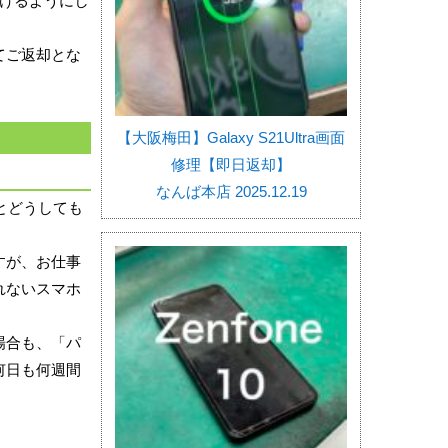
けるようにし
てご返却とな
【大阪梅田】Galaxy S21Ultra画面
修理【即日返却】
なんば本店 2025.12.19
とどうしても
すが、お仕事
れないスマホ
場合も、「パ
何日も何週間