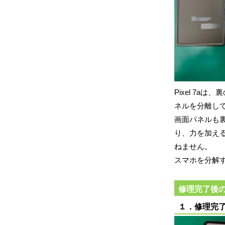
Pixel 7
ネルを分離し
画面パネルも
り、力を加え
ねません。
スマホを分解
修理完了後
１．修理完了後