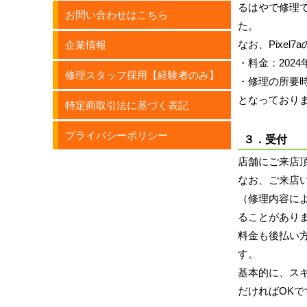
るはやで修理
お問い合わせはこちら
た。
なお、Pixe
企業情報
・料金：2024年
修理スタッフ採用【経験者のみ】
・修理の所要時
となっており
特定商取引法に基づく表記
プライバシーポリシー
３．受付
店舗にご来店
なお、ご来店
（修理内容に
ることがあり
料金も後払い
す。
基本的に、ス
だければOKで