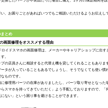
一交換したパーツが不良品だった場合に備え、1ヶ月の保証期間を設
行い、お困りごとがあればいつでもご相談いただけるようお伝えし
のまとめ
 7aの画面修理をオススメする理由
アンドロイドスマホの画面修理は、メーカーやキャリアショップに出す
ます。
ップの店員さんに相談すると代替え機を貸してくれることもありま
データが入っていることもあるでしょうし、そうでなくても使い慣
便なものです。
舗に修理用パーツの在庫がありましたし、パーツ取り寄せとなった
からスマホを持ってきていただく」よう手配しておりますので、「
元にない」という困り事を避けることができます。