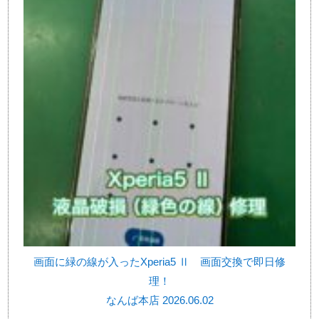
画面に緑の線が入ったXperia5 Ⅱ 画面交換で即日修
理！
なんば本店 2026.06.02