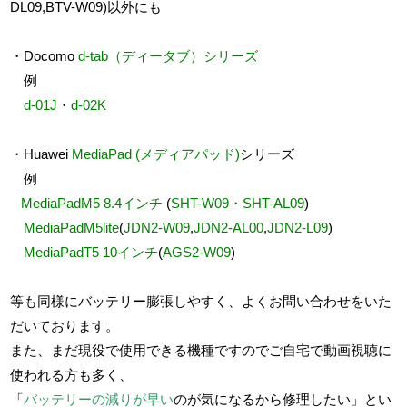
DL09,BTV-W09)以外にも
・Docomo
d-tab
（
ディータブ
）シリーズ
例
d-01J
・
d-02K
・Huawei
MediaPad
(
メディアパッド
)
シリーズ
例
MediaPadM5
8.4インチ
(
SHT-W09
・
SHT-AL09
)
MediaPadM5lite
(
JDN2-W09
,
JDN2-AL00
,
JDN2-L09
)
MediaPadT5
10インチ
(
AGS2-W09
)
等も同様にバッテリー膨張しやすく、よくお問い合わせをいた
だいております。
また、まだ現役で使用できる機種ですのでご自宅で動画視聴に
使われる方も多く、
「
バッテリーの減りが早い
のが気になるから修理したい」とい