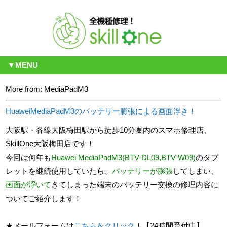
▼MENU
More from: MediaPadM3
HuaweiMediaPadM3のバッテリー膨張による画面浮き！
大阪駅・各線大阪梅田駅から徒歩10分圏内のスマホ修理店、
SkillOne大阪梅田店です！
今回は何年も
Huawei
MediaPadM3
(
BTV-DL09
,
BTV-W09
)
のタブ
レットを継続使用していたら、
バッテリーが膨張
してしまい、
画面が浮いて
きてしまった端末のバッテリー交換の修理内容に
ついてご紹介します！
★メールフォームは
こちらをクリック
！【24時間受付中】