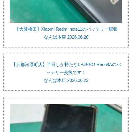
【大阪梅田】Xiaomi Redmi note11のバッテリー膨張
なんば本店 2026.06.28
【京都河原町店】半日しか持たないOPPO Reno9Aのバ
ッテリー交換です！
なんば本店 2026.06.23