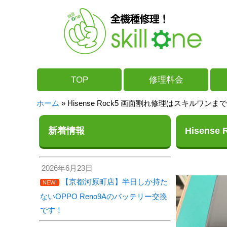
TOP
修理料金
ホーム
»
Hisense Rock5 画面割れ修理はスキルワンま
新着情報
Hisen
2026年6月23日
【京都河原町店】半日しか持た
NEW!
ないOPPO Reno9Aのバッテリー交換
です！