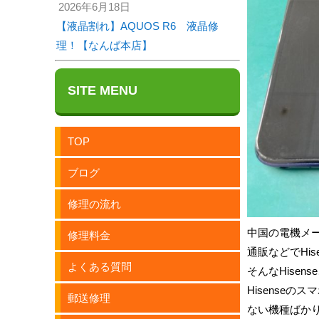
2026年6月18日
【液晶割れ】AQUOS R6 液晶修
理！【なんば本店】
SITE MENU
TOP
ブログ
修理の流れ
中国の電機メー
修理料金
通販などでHi
よくある質問
そんなHise
Hisense
郵送修理
ない機種ばか