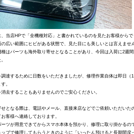
は、当店HPで「全機種対応」と書かれているのを見たお客様からで
面の広い範囲にヒビがある状態で、見た目にも美しいとは言えませ
機種はパーツも海外取り寄せとなることがあり、今回は入荷に2週間
た。
を調達するために日数をいただきましたが、修理作業自体は即日（1
ます。
を消去することもありませんのでご安心ください。
寄せとなる際は、電話やメール、直接来店などでご依頼いただいた
てお客様へ連絡しております。
パーツが用意できてからスマホ本体を預かり、修理に取り掛かるの
ョップで修理してもらうときのように「いったん預けると長期間戻