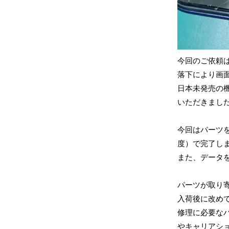
今回のご依頼
落下により画
日本未発売の
いただきまし
今回はパーツ
度）で完了し
また、データ
パーツが取り
入荷後に改め
修理に必要な
やキャリアシ